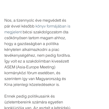
Nos, a tizennyolc éve megvédett és 
pár évvel később 
könyv formájában is 
megjelent
 bécsi szakdolgozatom óta 
csökönyösen tartom magam ahhoz, 
hogy a gazdaságban a politika 
kénytelen alkalmazkodni a piac 
tevékenységéhez, nem pedig fordítva. 
Így volt ez a szakdolimban kivesézett 
ASEM (Asia-Europe Meeting) 
kormányközi fórum esetében, és 
szerintem így van Magyarország és 
Kína jelenlegi közeledésekor is.
Ennek pedig politikusaink és 
üzletembereink számára egyetlen 
konklúziója van. Az asztalt a kétoldalú 