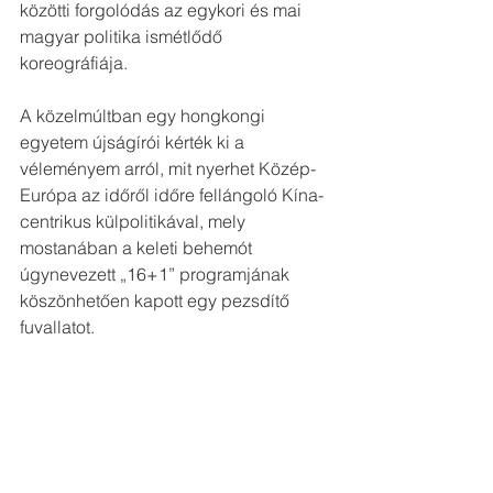
közötti forgolódás az egykori és mai 
magyar politika ismétlődő 
koreográfiája.
A közelmúltban egy hongkongi 
egyetem újságírói kérték ki a 
véleményem arról, mit nyerhet Közép-
Európa az időről időre fellángoló Kína-
centrikus külpolitikával, mely 
mostanában a keleti behemót 
úgynevezett „16+1” programjának 
köszönhetően kapott egy pezsdítő 
fuvallatot.