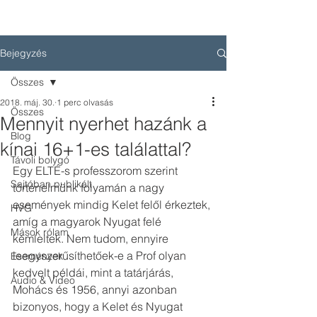
Bejegyzés
Összes
2018. máj. 30.
1 perc olvasás
Összes
Mennyit nyerhet hazánk a
Blog
kínai 16+1-es találattal?
Távoli bolygó
Egy ELTÉ-s professzorom szerint 
Sajtóban publikált
történelmünk folyamán a nagy 
események mindig Kelet felől érkeztek, 
HVG
amíg a magyarok Nyugat felé 
Mások rólam
kémleltek. Nem tudom, ennyire 
leegyszerűsíthetőek-e a Prof olyan 
Események
kedvelt példái, mint a tatárjárás, 
Audio & Video
Mohács és 1956, annyi azonban 
bizonyos, hogy a Kelet és Nyugat 