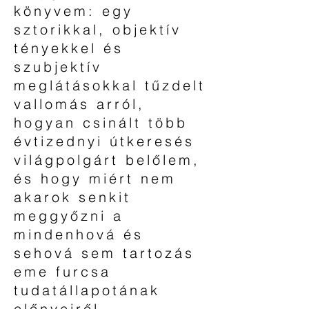
könyvem: egy
sztorikkal, objektív
tényekkel és
szubjektív
meglátásokkal tűzdelt
vallomás arról,
hogyan csinált több
évtizednyi útkeresés
világpolgárt belőlem,
és hogy miért nem
akarok senkit
meggyőzni a
mindenhová és
sehová sem tartozás
eme furcsa
tudatállapotának
előnyeiről.