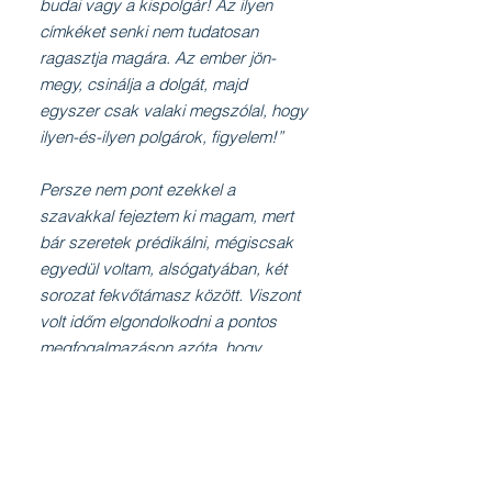
budai vagy a kispolgár! Az ilyen
címkéket senki nem tudatosan
ragasztja magára. Az ember jön-
megy, csinálja a dolgát, majd
egyszer csak valaki megszólal, hogy
ilyen-és-ilyen polgárok, figyelem!”
Persze nem pont ezekkel a
szavakkal fejeztem ki magam, mert
bár szeretek prédikálni, mégiscsak
egyedül voltam, alsógatyában, két
sorozat fekvőtámasz között. Viszont
volt időm elgondolkodni a pontos
megfogalmazáson azóta, hogy
kevésbé cirkalmasan, de mégiscsak
megmondtam a magamét a műsor
hallatán. Muszáj volt hozzászólnom a
témához, mert én, tetszik vagy nem
tetszik, világpolgár vagyok.