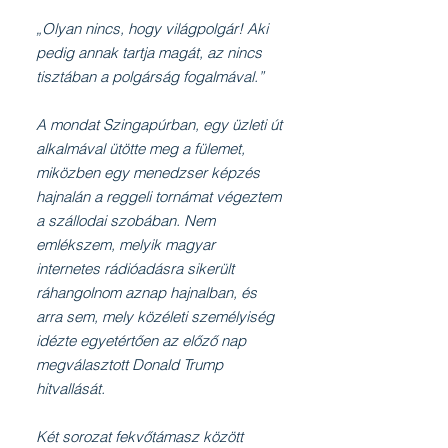
„Olyan nincs, hogy világpolgár! Aki
pedig annak tartja magát, az nincs
tisztában a polgárság fogalmával.”
A mondat Szingapúrban, egy üzleti út
alkalmával ütötte meg a fülemet,
miközben egy menedzser képzés
hajnalán a reggeli tornámat végeztem
a szállodai szobában. Nem
emlékszem, melyik magyar
internetes rádióadásra sikerült
ráhangolnom aznap hajnalban, és
arra sem, mely közéleti személyiség
idézte egyetértően az előző nap
megválasztott Donald Trump
hitvallását.
Két sorozat fekvőtámasz között