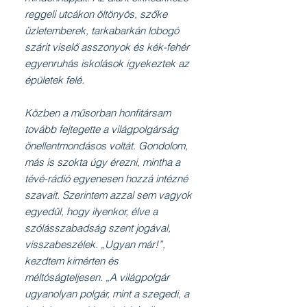
reggeli utcákon öltönyös, szőke
üzletemberek, tarkabarkán lobogó
szárit viselő asszonyok és kék-fehér
egyenruhás iskolások igyekeztek az
épületek felé.
Közben a műsorban honfitársam
tovább fejtegette a világpolgárság
önellentmondásos voltát. Gondolom,
más is szokta úgy érezni, mintha a
tévé-rádió egyenesen hozzá intézné
szavait. Szerintem azzal sem vagyok
egyedül, hogy ilyenkor, élve a
szólásszabadság szent jogával,
visszabeszélek. „Ugyan már!”,
kezdtem kimérten és
méltóságteljesen. „A világpolgár
ugyanolyan polgár, mint a szegedi, a