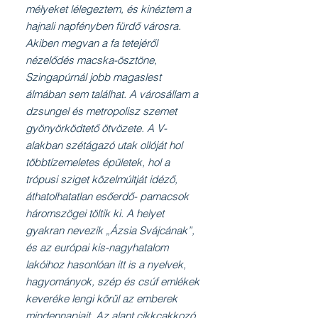
mélyeket lélegeztem, és kinéztem a
hajnali napfényben fürdő városra.
Akiben megvan a fa tetejéről
nézelődés macska-ösztöne,
Szingapúrnál jobb magaslest
álmában sem találhat. A városállam a
dzsungel és metropolisz szemet
gyönyörködtető ötvözete. A V-
alakban szétágazó utak ollóját hol
többtízemeletes épületek, hol a
trópusi sziget közelmúltját idéző,
áthatolhatatlan esőerdő- pamacsok
háromszögei töltik ki. A helyet
gyakran nevezik „Ázsia Svájcának”,
és az európai kis-nagyhatalom
lakóihoz hasonlóan itt is a nyelvek,
hagyományok, szép és csúf emlékek
keveréke lengi körül az emberek
mindennapjait. Az alant cikkcakkozó