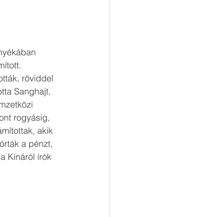
rnyékában 
tott. 
tták, röviddel 
tta Sanghajt, 
emzetközi 
ont rogyásig, 
ítottak, akik 
órták a pénzt, 
 Kínáról írók 