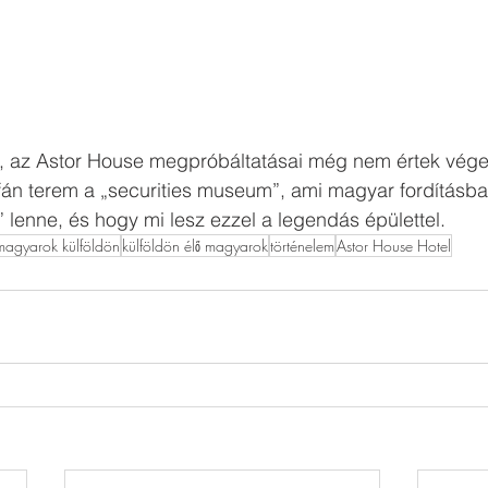
, az Astor House megpróbáltatásai még nem értek vége
fán terem a „securities museum”, ami magyar fordításba
lenne, és hogy mi lesz ezzel a legendás épülettel.
magyarok külföldön
külföldön élő magyarok
történelem
Astor House Hotel