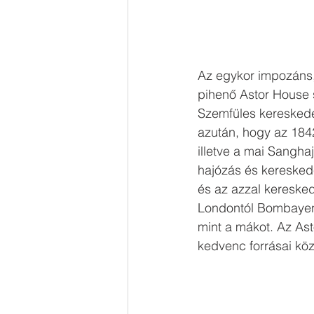
Az egykor impozáns,
pihenő Astor House s
Szemfüles kereskedel
azután, hogy az 184
illetve a mai Sangha
hajózás és kereskede
és az azzal keresked
Londontól Bombayen á
mint a mákot. Az Ast
kedvenc forrásai köz