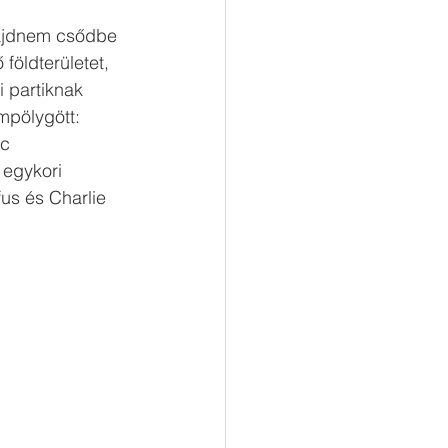
majdnem csődbe 
földterületet, 
i partiknak 
mpölygött: 
c 
 egykori 
us és Charlie 