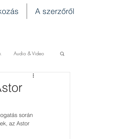
tkozás
A szerzőről
k
Audio & Video
stor
togatás során 
k, az Astor 