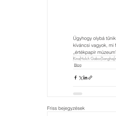
Úgyhogy olybá tűnik
kíváncsi vagyok, mi 
„értékpapír múzeum” 
Kina
Holch Gabor
Sanghaj
Blog
Friss bejegyzések