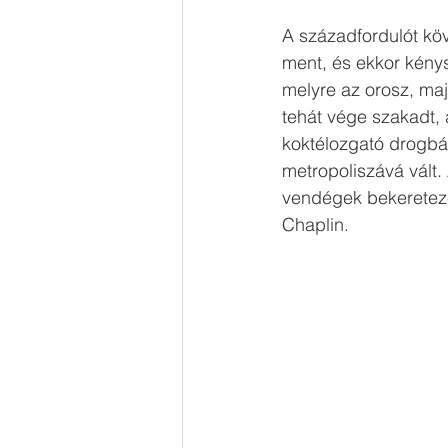
A századfordulót köv
ment, és ekkor kénysz
melyre az orosz, maj
tehát vége szakadt,
koktélozgató drogbár
metropoliszává vált.
vendégek bekeretezet
Chaplin. 