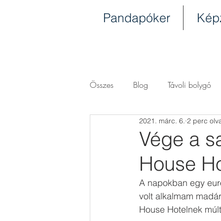
Pandapóker
Kép
Összes
Blog
Távoli bolygó
2021. márc. 6.
2 perc olv
Vége a s
House Ho
A napokban egy európ
volt alkalmam madár
House Hotelnek múltj