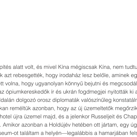
pítés alatt volt, és mivel Kína mégiscsak Kína, nem tudtu
k azt rebesgették, hogy irodaház lesz belőle, aminek eg
tt volna, hogy ugyanolyan könnyű bejutni és megcsodáln
 az ópiumkereskedők ír és ukrán fogdmegjei nyitották ki 
oldalán dolgozó orosz diplomaták valószínűleg konstatál
okan reméltük azonban, hogy az új üzemeltetők megőrzik
hotel újra üzemel majd, és a jelenkor Russeljeit és Chapli
. Amikor azonban a Holdújév hetében ott jártam, egy úg
eum-ot találtam a helyén—legalábbis a hamarjában felsz