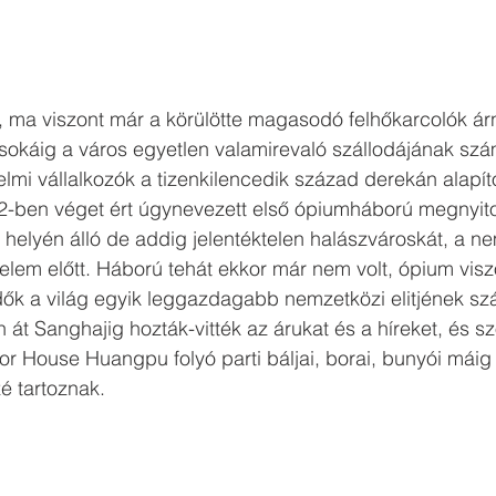
 ma viszont már a körülötte magasodó felhőkarcolók á
okáig a város egyetlen valamirevaló szállodájának számí
mi vállalkozók a tizenkilencedik század derekán alapíto
2-ben véget ért úgynevezett első ópiumháború megnyito
j helyén álló de addig jelentéktelen halászvároskát, a n
lem előtt. Háború tehát ekkor már nem volt, ópium visz
ők a világ egyik leggazdagabb nemzetközi elitjének szám
t Sanghajig hozták-vitték az árukat és a híreket, és sz
or House Huangpu folyó parti báljai, borai, bunyói máig a
é tartoznak. 