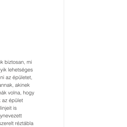
k biztosan, mi 
yik lehetséges 
i az épületet, 
annak, akinek 
nák volna, hogy 
 az épület 
njeit is 
ynevezett 
erelt réztábla 