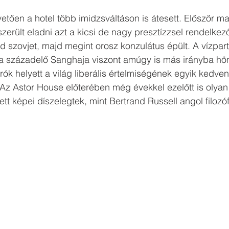
etően a hotel több imidzsváltáson is átesett. Először 
erült eladni azt a kicsi de nagy presztízzsel rendelkező 
d szovjet, majd megint orosz konzulátus épült. A vízpart
 a századelő Sanghaja viszont amúgy is más irányba hö
ók helyett a világ liberális értelmiségének egyik kedven
 Az Astor House előterében még évekkel ezelőtt is olyan
t képei díszelegtek, mint Bertrand Russell angol filozóf