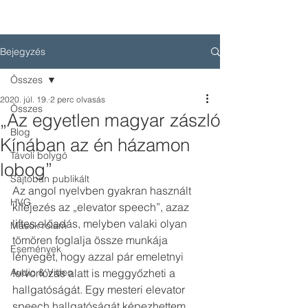
Bejegyzés
Összes
2020. júl. 19.
2 perc olvasás
Összes
„Az egyetlen magyar zászló
Blog
Kínában az én házamon
Távoli bolygó
lobog”
Sajtóban publikált
Az angol nyelvben gyakran használt 
HVG
kifejezés az „elevator speech”, azaz 
liftes előadás, melyben valaki olyan 
Mások rólam
tömören foglalja össze munkája 
Események
lényegét, hogy azzal pár emeletnyi 
Audio & Video
felvonózás alatt is meggyőzheti a 
hallgatóságát. Egy mesteri elevator 
speech hallgatóságát képezhettem, 