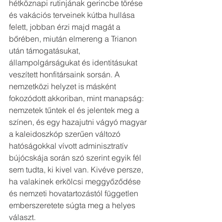
hétköznapi rutinjának gerincbe törése 
és vakációs terveinek kútba hullása 
felett, jobban érzi majd magát a 
bőrében, miután elmereng a Trianon 
után támogatásukat, 
állampolgárságukat és identitásukat 
veszített honfitársaink sorsán. A 
nemzetközi helyzet is másként 
fokozódott akkoriban, mint manapság: 
nemzetek tűntek el és jelentek meg a 
színen, és egy hazajutni vágyó magyar 
a kaleidoszkóp szerűen változó 
hatóságokkal vívott adminisztratív 
bújócskája során szó szerint egyik fél 
sem tudta, ki kivel van. Kivéve persze, 
ha valakinek erkölcsi meggyőződése 
és nemzeti hovatartozástól független 
emberszeretete súgta meg a helyes 
választ.