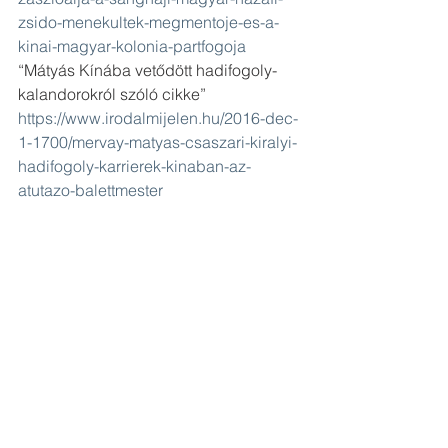
zsido-menekultek-megmentoje-es-a-
kinai-magyar-kolonia-partfogoja
“Mátyás Kínába vetődött hadifogoly-
kalandorokról szóló cikke” 
https://www.irodalmijelen.hu/2016-dec-
1-1700/mervay-matyas-csaszari-kiralyi-
hadifogoly-karrierek-kinaban-az-
atutazo-balettmester
“Mátyás angol nyelvű kutatóblogja” 
https://wp.nyu.edu/habsburgiainchina/
Kina
Holch Gabor
Sanghaj
magyarok külföldön
külföldön élő magyarok
történelem
Komor Pál
Mervay Mátyás
Blog