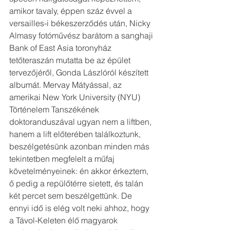
amikor tavaly, éppen száz évvel a 
versailles-i békeszerződés után, Nicky 
Almasy fotóművész barátom a sanghaji 
Bank of East Asia toronyház 
tetőteraszán mutatta be az épület 
tervezőjéről, Gonda Lászlóról készített 
albumát. Mervay Mátyással, az 
amerikai New York University (NYU) 
Történelem Tanszékének 
doktoranduszával ugyan nem a liftben, 
hanem a lift előterében találkoztunk, 
beszélgetésünk azonban minden más 
tekintetben megfelelt a műfaj 
követelményeinek: én akkor érkeztem, 
ő pedig a repülőtérre sietett, és talán 
két percet sem beszélgettünk. De 
ennyi idő is elég volt neki ahhoz, hogy 
a Távol-Keleten élő magyarok 