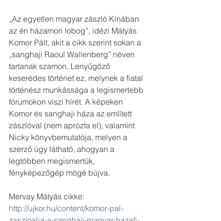
„Az egyetlen magyar zászló Kínában 
az én házamon lobog”, idézi Mátyás 
Komor Pált, akit a cikk szerint sokan a 
„sanghaji Raoul Wallenberg” néven 
tartanak szamon. Lenyűgöző 
keserédes történet ez, melynek a fiatal 
történész munkássága a legismertebb 
fórumokon viszi hírét. A képeken 
Komor és sanghaji háza az említett 
zászlóval (nem aprózta el), valamint 
Nicky könyvbemutatója, melyen a 
szerző úgy látható, ahogyan a 
legtöbben megismertük, 
fényképezőgép mögé bújva.
Mervay Mátyás cikke: 
http://ujkor.hu/content/komor-pal-
zaszloalja-a-sanghaji-magyar-hazafi-